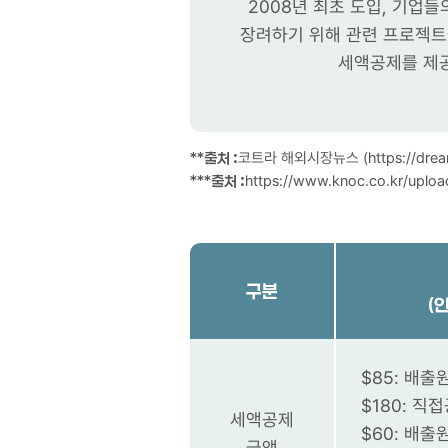
2008년 최초 도입, 기업
장려하기 위해 관련 프로젝트
세액공제를 제
**출처 :
코트라 해외시장뉴스 (https://dream.ko
***출처 :
https://www.knoc.co.kr/uplo
구분
(
$85: 배출
$180: 직
세액공제
$60: 배출
금액