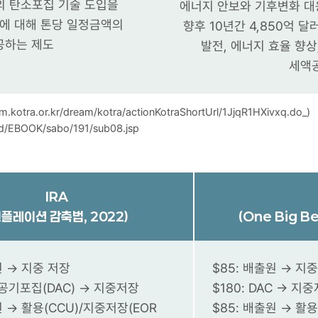
들의 탄소포집 기술 도입을
에너지 안보와 기후변화 대
에 대해 톤당 일정금액의
향후 10년간
4,850억 달
공하는 제도
발전, 에너지 효율 향상
세액
tra.or.kr/dream/kotra/actionKotraShortUrl/1JjqR1HXivxq.do_)
ad/EBOOK/sabo/191/sub08.jsp
IRA
인플레이션 감축법, 2022)
(One Big Bea
원 → 지중 저장
$85: 배출원 → 지
접공기포집(DAC) → 지중저장
$180: DAC → 지
원 → 활용(CCU)/지중저장(EOR
$85: 배출원 → 활용