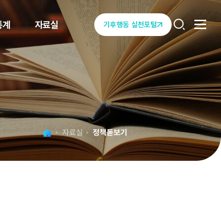
통계
자료실
전체메
기후행동 실천포털
열기
열기
자료실
정책돋보기
Home