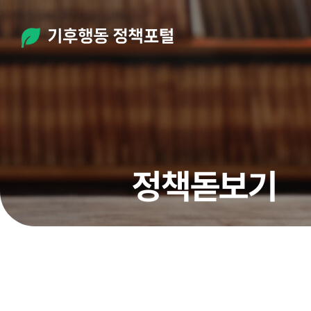
탄소중립
정책포털
정책돋보기