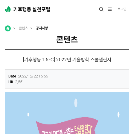
로그인
전
열
체
기
메
콘텐츠
공지사항
뉴
열
Home
콘텐츠
기
[기후행동 1.5℃] 2022년 겨울방학 스쿨챌린지
Date
2022/12/22 15:56
Hit
2,551