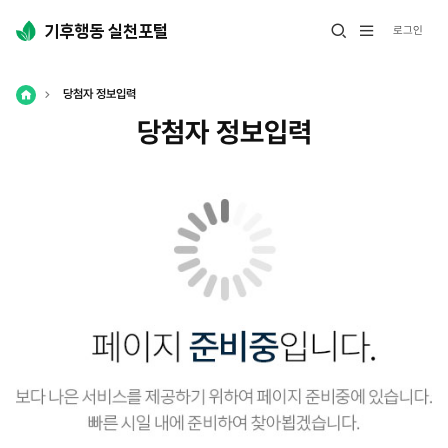
로그인
전
열
체
기
메
당첨자 정보입력
뉴
열
Home
당첨자 정보입력
기